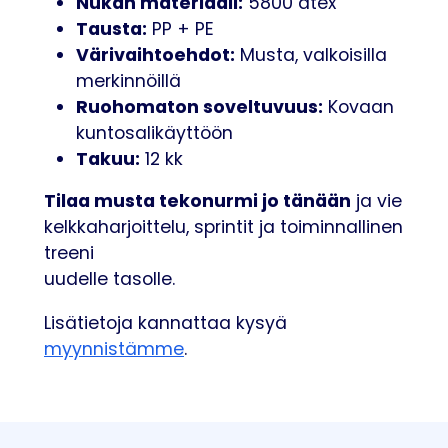
Nukan materiaali:
5800 dtex
Tausta:
PP + PE
Värivaihtoehdot:
Musta, valkoisilla
merkinnöillä
Ruohomaton soveltuvuus:
Kovaan
kuntosalikäyttöön
Takuu:
12 kk
Tilaa musta tekonurmi jo tänään
ja vie
kelkkaharjoittelu, sprintit ja toiminnallinen
treeni
uudelle tasolle.
Lisätietoja kannattaa kysyä
myynnistämme
.