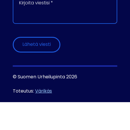
Please leave this field empty.
Lähetä viesti
© Suomen Urheilupinta 2026
Toteutus:
Värikäs