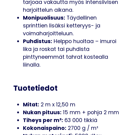
tarjoaa vakautta myös intensiivisen
harjoittelun aikana.
Monipuolisuus:
Täydellinen
sprinttien lisäksi ketteryys- ja
voimaharjoitteluun.
Puhdistus:
Helppo huoltaa – imuroi
lika ja roskat tai puhdista
pinttyneemmät tahrat kostealla
liinalla.
Tuotetiedot
Mitat:
2 m x 12,50 m
Nukan pituus:
15 mm + pohja 2 mm
Tiheys per m²:
63 000 tikkiä
Kokonaispaino:
2700 g / m²