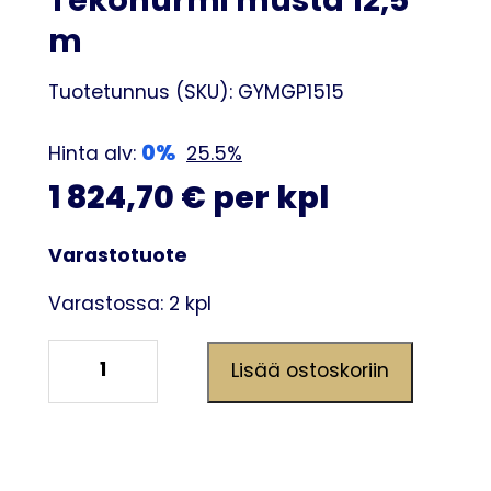
Tekonurmi musta 12,5
m
Tuotetunnus (SKU):
GYMGP1515
0%
Hinta alv:
25.5%
1 824,70 € per kpl
Varastotuote
Varastossa: 2 kpl
Tekonurmi
Lisää ostoskoriin
musta
12,5
m
määrä