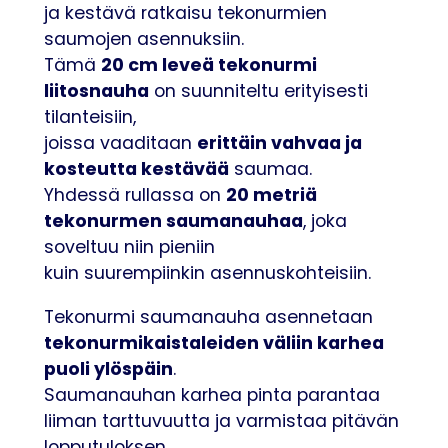
ja kestävä ratkaisu tekonurmien
saumojen asennuksiin.
20 cm leveä tekonurmi
Tämä
liitosnauha
on suunniteltu erityisesti
tilanteisiin,
erittäin vahvaa ja
joissa vaaditaan
kosteutta kestävää
saumaa.
20 metriä
Yhdessä rullassa on
tekonurmen saumanauhaa
, joka
soveltuu niin pieniin
kuin suurempiinkin asennuskohteisiin.
Tekonurmi saumanauha asennetaan
tekonurmikaistaleiden väliin karhea
puoli ylöspäin
.
Saumanauhan karhea pinta parantaa
liiman tarttuvuutta ja varmistaa pitävän