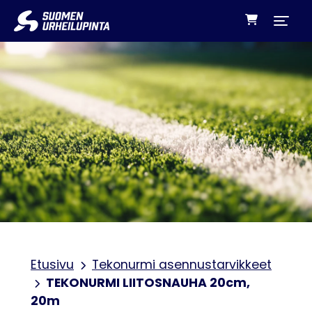
Siirry sisältöön
Etusivu
Tekonurmi asennustarvikkeet
TEKONURMI LIITOSNAUHA 20cm,
20m