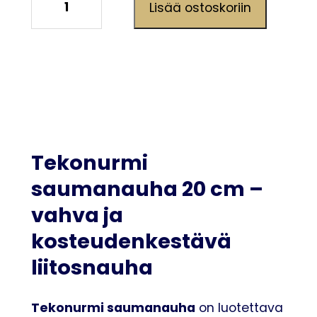
Lisää ostoskoriin
LIITOSNAUHA
20cm,
20m
määrä
Tekonurmi
saumanauha 20 cm –
vahva ja
kosteudenkestävä
liitosnauha
Tekonurmi saumanauha
on luotettava