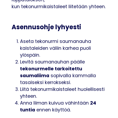
lopputuloksen,
kun tekonurmikaistaleet liitetään yhteen.
Asennusohje lyhyesti
Aseta tekonurmi saumanauha
kaistaleiden väliin karhea puoli
ylöspäin.
Levitä saumanauhan päälle
tekonurmelle tarkoitettu
saumaliima
sopivalla kammalla
tasaiseksi kerrokseksi.
Liitä tekonurmikaistaleet huolellisesti
yhteen.
24
Anna liiman kuivua vähintään
tuntia
ennen käyttöä.