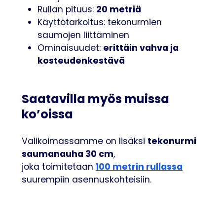
20 metriä
Rullan pituus:
Käyttötarkoitus: tekonurmien
saumojen liittäminen
erittäin vahva ja
Ominaisuudet:
kosteudenkestävä
Saatavilla myös muissa
ko’oissa
tekonurmi
Valikoimassamme on lisäksi
saumanauha 30 cm
,
100 metrin rullassa
joka toimitetaan
suurempiin asennuskohteisiin.