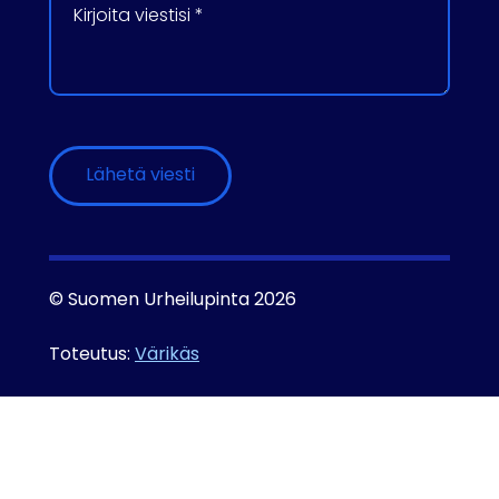
Please leave this field empty.
Lähetä viesti
© Suomen Urheilupinta 2026
Toteutus:
Värikäs